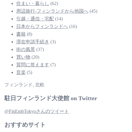
住まい・暮らし
(62)
周辺旅行-フィンランドから他国へ
(45)
引越・通信・宅配
(14)
日本からフィンランドへ
(16)
書籍
(8)
滞在申請手続き
(3)
街の風景
(37)
買い物
(20)
質問に答えます
(7)
音楽
(5)
フィンランド, 北欧
駐日フィンランド大使館 on Twitter
@FinEmbTokyoさんのツイート
おすすめサイト