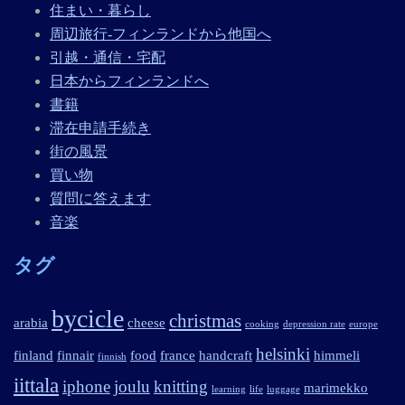
住まい・暮らし
周辺旅行-フィンランドから他国へ
引越・通信・宅配
日本からフィンランドへ
書籍
滞在申請手続き
街の風景
買い物
質問に答えます
音楽
タグ
bycicle
christmas
arabia
cheese
cooking
depression rate
europe
helsinki
finland
finnair
food
france
handcraft
himmeli
finnish
iittala
iphone
joulu
knitting
marimekko
learning
life
luggage