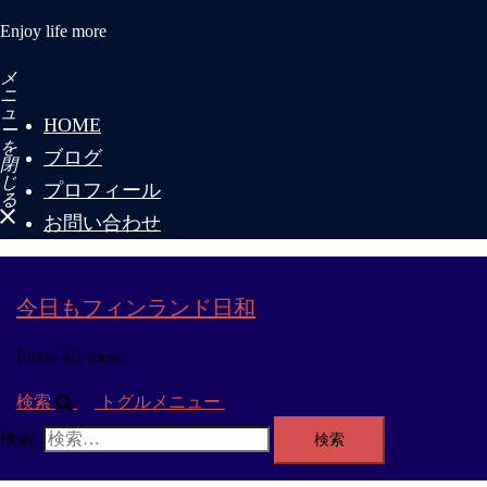
Enjoy life more
メ
ニ
ュ
HOME
ー
を
ブログ
閉
じ
プロフィール
る
お問い合わせ
今日もフィンランド日和
Enjoy life more
検索
トグルメニュー
検索: