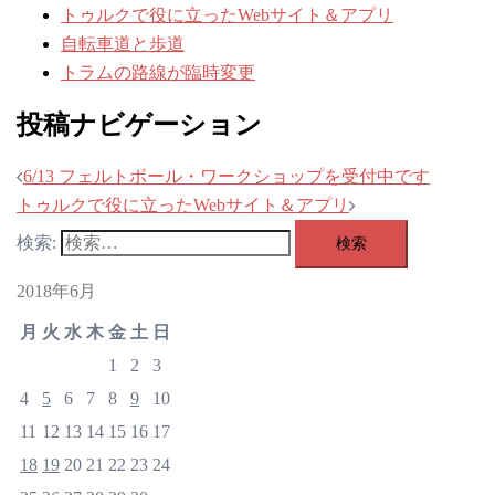
トゥルクで役に立ったWebサイト＆アプリ
自転車道と歩道
トラムの路線が臨時変更
投稿ナビゲーション
6/13 フェルトボール・ワークショップを受付中です
トゥルクで役に立ったWebサイト＆アプリ
検索:
2018年6月
月
火
水
木
金
土
日
1
2
3
4
5
6
7
8
9
10
11
12
13
14
15
16
17
18
19
20
21
22
23
24