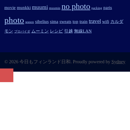
no photo
muumi
movie
munkki
paris
muumin
packing
photo
travel
sibelius
sima
sweats
top
train
wifi
カルダ
season
モン
ムーミン
レシピ
引越
無線LAN
プロバイダ
© 2026 今日もフィンランド日和. Proudly powered by
Sydney