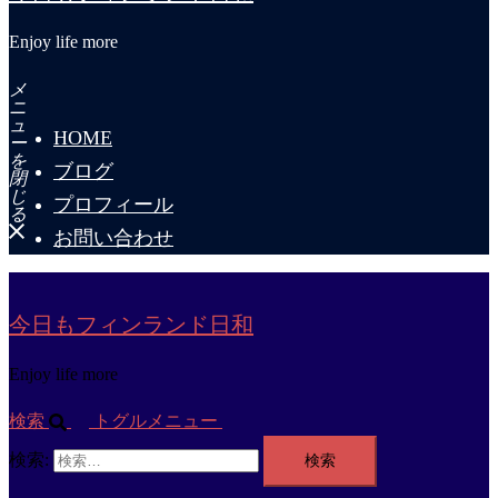
Enjoy life more
メ
ニ
ュ
HOME
ー
を
ブログ
閉
じ
プロフィール
る
お問い合わせ
今日もフィンランド日和
Enjoy life more
検索
トグルメニュー
検索: