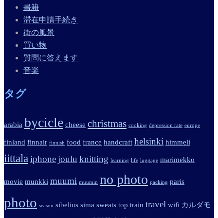
書籍
滞在申請手続き
街の風景
買い物
質問に答えます
音楽
タグ
bycicle
christmas
arabia
cheese
cooking
depression rate
europe
helsinki
finland
finnair
food
france
handcraft
himmeli
finnish
iittala
iphone
joulu
knitting
marimekko
learning
life
luggage
no photo
muumi
movie
munkki
paris
muumin
packing
photo
travel
sibelius
sima
sweats
top
train
wifi
カルダモ
season