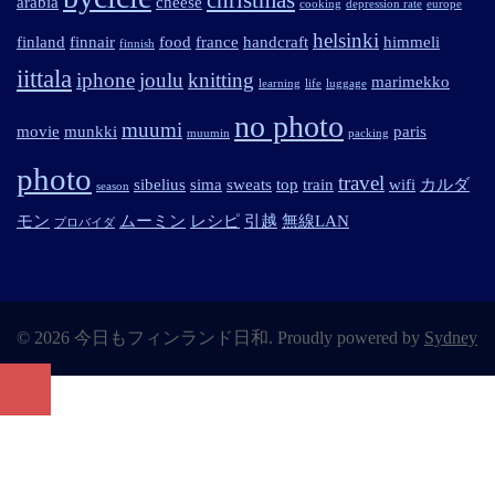
arabia
cheese
cooking
depression rate
europe
helsinki
finland
finnair
food
france
handcraft
himmeli
finnish
iittala
iphone
joulu
knitting
marimekko
learning
life
luggage
no photo
muumi
movie
munkki
paris
muumin
packing
photo
travel
sibelius
sima
sweats
top
train
wifi
カルダ
season
モン
ムーミン
レシピ
引越
無線LAN
プロバイダ
© 2026 今日もフィンランド日和. Proudly powered by
Sydney