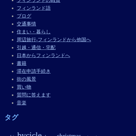
フィンランドの雑貨
フィンランド語
ブログ
交通事情
住まい・暮らし
周辺旅行-フィンランドから他国へ
引越・通信・宅配
日本からフィンランドへ
書籍
滞在申請手続き
街の風景
買い物
質問に答えます
音楽
タグ
bycicle
christmas