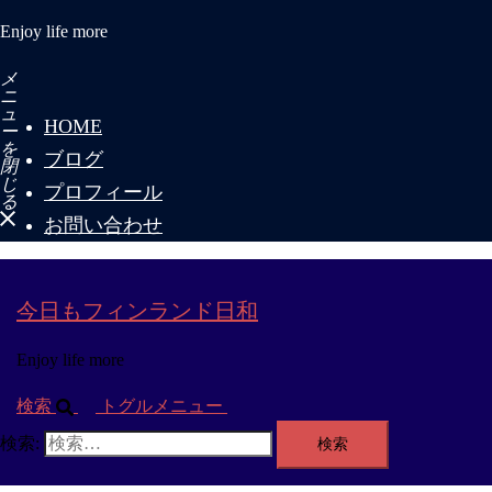
Enjoy life more
メ
ニ
ュ
HOME
ー
を
ブログ
閉
じ
プロフィール
る
お問い合わせ
今日もフィンランド日和
Enjoy life more
検索
トグルメニュー
検索: