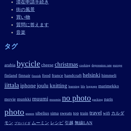
滞在申請手続き
街の風景
買い物
質問に答えます
音楽
タグ
bycicle
christmas
arabia
cheese
cooking
depression rate
europe
helsinki
finland
finnair
food
france
handcraft
himmeli
finnish
iittala
iphone
joulu
knitting
marimekko
learning
life
luggage
no photo
muumi
movie
munkki
paris
muumin
packing
photo
travel
sibelius
sima
sweats
top
train
wifi
カルダ
season
モン
ムーミン
レシピ
引越
無線LAN
プロバイダ