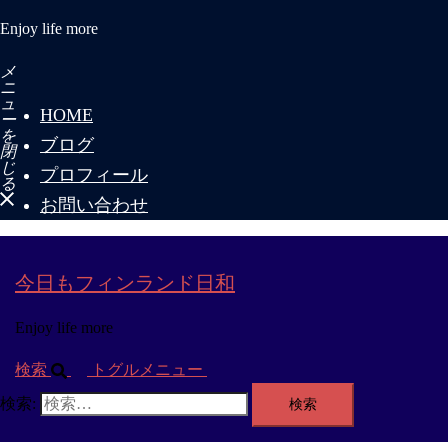
Enjoy life more
メ
ニ
ュ
HOME
ー
を
ブログ
閉
じ
プロフィール
る
お問い合わせ
今日もフィンランド日和
Enjoy life more
検索
トグルメニュー
検索: