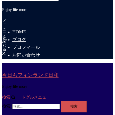
Enjoy life more
メ
ニ
ュ
HOME
ー
を
ブログ
閉
じ
プロフィール
る
お問い合わせ
今日もフィンランド日和
Enjoy life more
検索
トグルメニュー
検索: