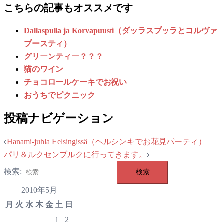
こちらの記事もオススメです
Dallaspulla ja Korvapuusti（ダッラスプッラとコルヴァ
プースティ）
グリーンティー？？？
猫のワイン
チョコロールケーキでお祝い
おうちでピクニック
投稿ナビゲーション
Hanami-juhla Helsingissä（ヘルシンキでお花見パーティ）
パリ＆ルクセンブルクに行ってきます。
検索:
2010年5月
月
火
水
木
金
土
日
1
2