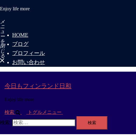
Enjoy life more
メ
ニ
ュ
HOME
ー
を
ブログ
閉
じ
プロフィール
る
お問い合わせ
今日もフィンランド日和
Enjoy life more
検索
トグルメニュー
検索: