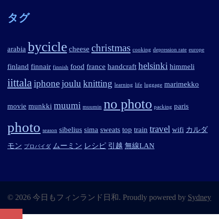
タグ
bycicle
christmas
arabia
cheese
cooking
depression rate
europe
helsinki
finland
finnair
food
france
handcraft
himmeli
finnish
iittala
iphone
joulu
knitting
marimekko
learning
life
luggage
no photo
muumi
movie
munkki
paris
muumin
packing
photo
travel
sibelius
sima
sweats
top
train
wifi
カルダ
season
モン
ムーミン
レシピ
引越
無線LAN
プロバイダ
© 2026 今日もフィンランド日和. Proudly powered by
Sydney