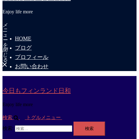
Enjoy life more
メ
ニ
ュ
HOME
ー
を
ブログ
閉
じ
プロフィール
る
お問い合わせ
今日もフィンランド日和
Enjoy life more
検索
トグルメニュー
検索: