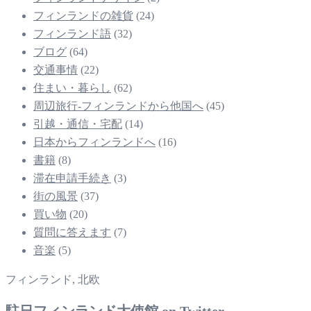
フィンランドの雑貨
(24)
フィンランド語
(32)
ブログ
(64)
交通事情
(22)
住まい・暮らし
(62)
周辺旅行-フィンランドから他国へ
(45)
引越・通信・宅配
(14)
日本からフィンランドへ
(16)
書籍
(8)
滞在申請手続き
(3)
街の風景
(37)
買い物
(20)
質問に答えます
(7)
音楽
(5)
フィンランド, 北欧
駐日フィンランド大使館 on Twitter