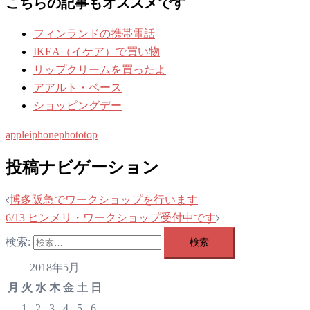
こちらの記事もオススメです
フィンランドの携帯電話
IKEA（イケア）で買い物
リップクリームを買ったよ
アアルト・ベース
ショッピングデー
apple
iphone
photo
top
投稿ナビゲーション
博多阪急でワークショップを行います
6/13 ヒンメリ・ワークショップ受付中です
検索:
2018年5月
月
火
水
木
金
土
日
1
2
3
4
5
6