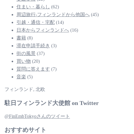
住まい・暮らし
(62)
周辺旅行-フィンランドから他国へ
(45)
引越・通信・宅配
(14)
日本からフィンランドへ
(16)
書籍
(8)
滞在申請手続き
(3)
街の風景
(37)
買い物
(20)
質問に答えます
(7)
音楽
(5)
フィンランド, 北欧
駐日フィンランド大使館 on Twitter
@FinEmbTokyoさんのツイート
おすすめサイト