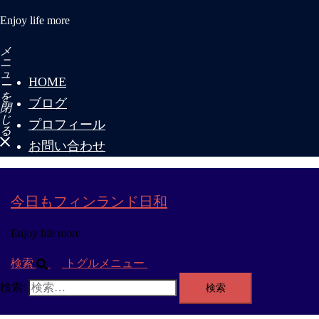
Enjoy life more
メ
ニ
ュ
HOME
ー
を
ブログ
閉
じ
プロフィール
る
お問い合わせ
今日もフィンランド日和
Enjoy life more
検索
トグルメニュー
検索: