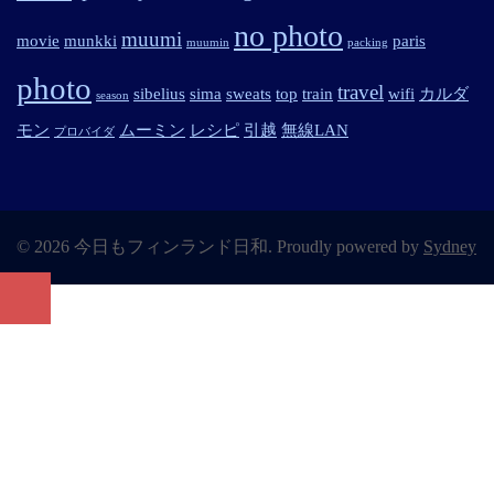
no photo
muumi
movie
munkki
paris
muumin
packing
photo
travel
sibelius
sima
sweats
top
train
wifi
カルダ
season
モン
ムーミン
レシピ
引越
無線LAN
プロバイダ
© 2026 今日もフィンランド日和. Proudly powered by
Sydney