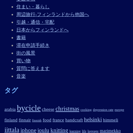
住まい・暮らし
周辺旅行-フィンランドから他国へ
引越・通信・宅配
日本からフィンランドへ
書籍
滞在申請手続き
街の風景
買い物
質問に答えます
音楽
タグ
bycicle
christmas
arabia
cheese
cooking
depression rate
europe
helsinki
finland
finnair
food
france
handcraft
himmeli
finnish
iittala
iphone
joulu
knitting
marimekko
learning
life
luggage