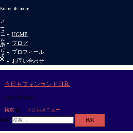
Enjoy life more
メ
ニ
ュ
HOME
ー
を
ブログ
閉
じ
プロフィール
る
お問い合わせ
今日もフィンランド日和
Enjoy life more
検索
トグルメニュー
検索: