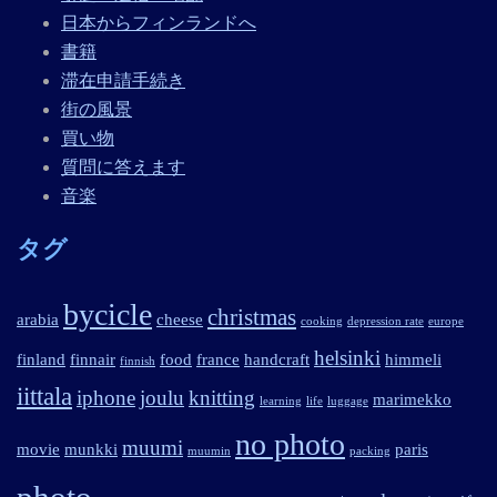
日本からフィンランドへ
書籍
滞在申請手続き
街の風景
買い物
質問に答えます
音楽
タグ
bycicle
christmas
arabia
cheese
cooking
depression rate
europe
helsinki
finland
finnair
food
france
handcraft
himmeli
finnish
iittala
iphone
joulu
knitting
marimekko
learning
life
luggage
no photo
muumi
movie
munkki
paris
muumin
packing