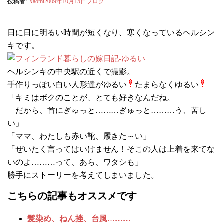
投稿者:
Naomi
2009年10月15日
ブログ
日に日に明るい時間が短くなり、寒くなっているヘルシン
キです。
ヘルシンキの中央駅の近くで撮影。
手作りっぽい白い人形達がゆるい
たまらなくゆるい
「キミはボクのことが、とても好きなんだね。
だから、首にぎゅっと………ぎゅっと………う、苦し
い」
「ママ、わたしも赤い靴、履きた～い」
「ぜいたく言ってはいけません！そこの人は上着を来てな
いのよ………って、あら、ワタシも」
勝手にストーリーを考えてしまいました。
こちらの記事もオススメです
髪染め、ねん挫、台風………