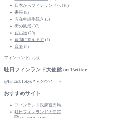
日本からフィンランドへ
(16)
書籍
(8)
滞在申請手続き
(3)
街の風景
(37)
買い物
(20)
質問に答えます
(7)
音楽
(5)
フィンランド, 北欧
駐日フィンランド大使館 on Twitter
@FinEmbTokyoさんのツイート
おすすめサイト
フィンランド政府観光局
駐日フィンランド大使館