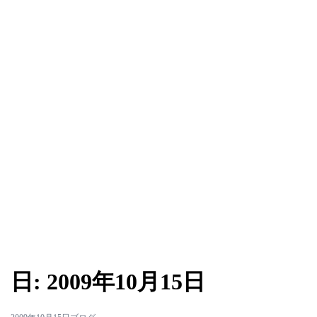
日:
2009年10月15日