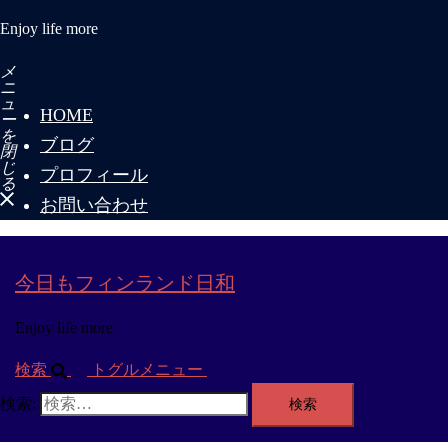
Enjoy life more
メ
ニ
ュ
HOME
ー
を
ブログ
閉
じ
プロフィール
る
お問い合わせ
今日もフィンランド日和
Enjoy life more
検索
トグルメニュー
検索: