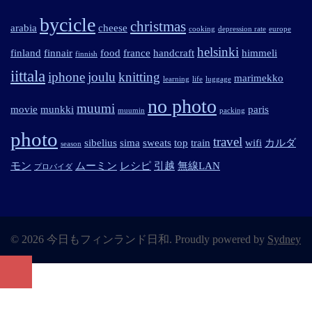
bycicle
christmas
arabia
cheese
cooking
depression rate
europe
helsinki
finland
finnair
food
france
handcraft
himmeli
finnish
iittala
iphone
joulu
knitting
marimekko
learning
life
luggage
no photo
muumi
movie
munkki
paris
muumin
packing
photo
travel
sibelius
sima
sweats
top
train
wifi
カルダ
season
モン
ムーミン
レシピ
引越
無線LAN
プロバイダ
© 2026 今日もフィンランド日和. Proudly powered by
Sydney