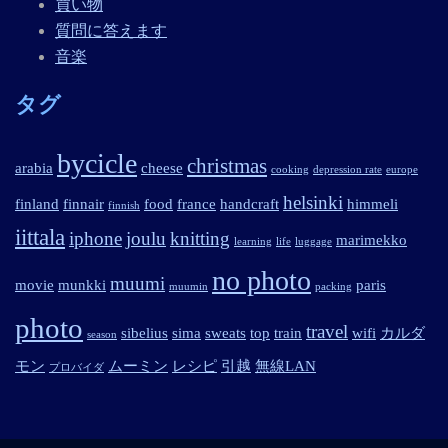
買い物
質問に答えます
音楽
タグ
bycicle
christmas
arabia
cheese
cooking
depression rate
europe
helsinki
finland
finnair
food
france
handcraft
himmeli
finnish
iittala
iphone
joulu
knitting
marimekko
learning
life
luggage
no photo
muumi
movie
munkki
paris
muumin
packing
photo
travel
sibelius
sima
sweats
top
train
wifi
カルダ
season
モン
ムーミン
レシピ
引越
無線LAN
プロバイダ