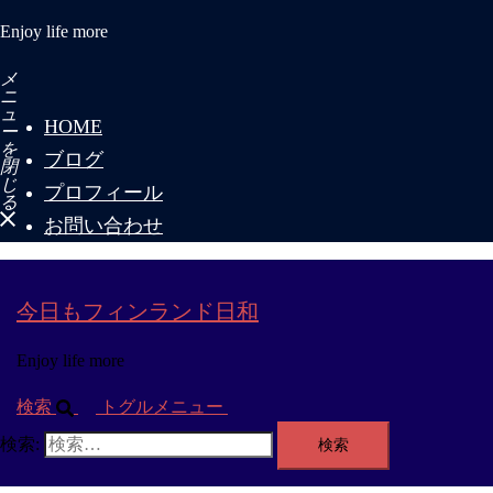
Enjoy life more
メ
ニ
ュ
HOME
ー
を
ブログ
閉
じ
プロフィール
る
お問い合わせ
今日もフィンランド日和
Enjoy life more
検索
トグルメニュー
検索: