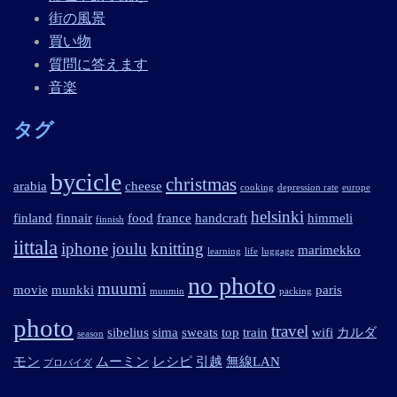
街の風景
買い物
質問に答えます
音楽
タグ
bycicle
christmas
arabia
cheese
cooking
depression rate
europe
helsinki
finland
finnair
food
france
handcraft
himmeli
finnish
iittala
iphone
joulu
knitting
marimekko
learning
life
luggage
no photo
muumi
movie
munkki
paris
muumin
packing
photo
travel
sibelius
sima
sweats
top
train
wifi
カルダ
season
モン
ムーミン
レシピ
引越
無線LAN
プロバイダ