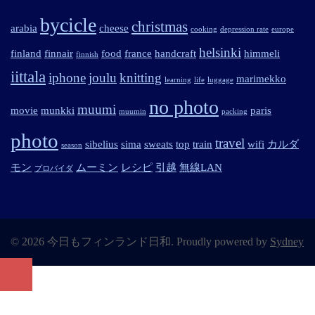
bycicle
christmas
arabia
cheese
cooking
depression rate
europe
helsinki
finland
finnair
food
france
handcraft
himmeli
finnish
iittala
iphone
joulu
knitting
marimekko
learning
life
luggage
no photo
muumi
movie
munkki
paris
muumin
packing
photo
travel
sibelius
sima
sweats
top
train
wifi
カルダ
season
モン
ムーミン
レシピ
引越
無線LAN
プロバイダ
© 2026 今日もフィンランド日和. Proudly powered by
Sydney