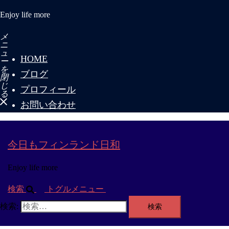
Enjoy life more
メ
ニ
ュ
HOME
ー
を
ブログ
閉
じ
プロフィール
る
お問い合わせ
今日もフィンランド日和
Enjoy life more
検索
トグルメニュー
検索: