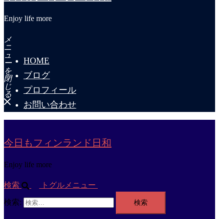
Enjoy life more
メ
ニ
ュ
HOME
ー
を
ブログ
閉
じ
プロフィール
る
お問い合わせ
今日もフィンランド日和
Enjoy life more
検索
トグルメニュー
検索: