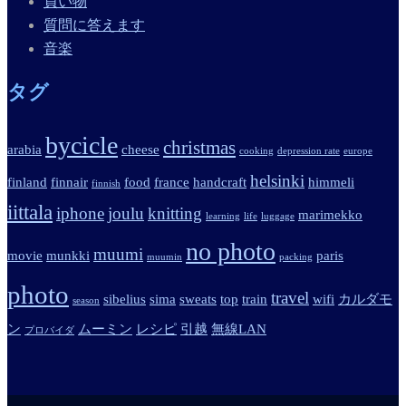
買い物
質問に答えます
音楽
タグ
bycicle
christmas
arabia
cheese
cooking
depression rate
europe
helsinki
finland
finnair
food
france
handcraft
himmeli
finnish
iittala
iphone
joulu
knitting
marimekko
learning
life
luggage
no photo
muumi
movie
munkki
paris
muumin
packing
photo
travel
sibelius
sima
sweats
top
train
wifi
カルダモ
season
ン
ムーミン
レシピ
引越
無線LAN
プロバイダ