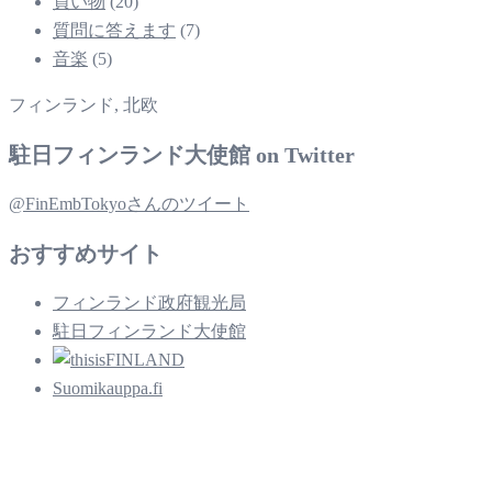
買い物
(20)
質問に答えます
(7)
音楽
(5)
フィンランド, 北欧
駐日フィンランド大使館 on Twitter
@FinEmbTokyoさんのツイート
おすすめサイト
フィンランド政府観光局
駐日フィンランド大使館
Suomikauppa.fi