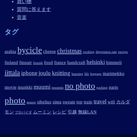
買い物
質問に答えます
音楽
タグ
bycicle
christmas
arabia
cheese
cooking
depression rate
europe
helsinki
finland
finnair
food
france
handcraft
himmeli
finnish
iittala
iphone
joulu
knitting
marimekko
learning
life
luggage
no photo
muumi
movie
munkki
paris
muumin
packing
photo
travel
sibelius
sima
sweats
top
train
wifi
カルダ
season
モン
ムーミン
レシピ
引越
無線LAN
プロバイダ