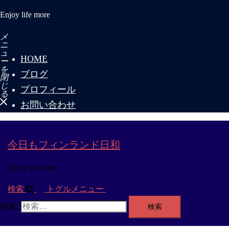
Enjoy life more
メ
ニ
ュ
HOME
ー
を
ブログ
閉
じ
プロフィール
る
お問い合わせ
今日もフィンランド日和
Enjoy life more
検索
トグルメニュー
検索: