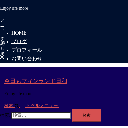
Enjoy life more
メ
ニ
ュ
HOME
ー
を
ブログ
閉
じ
プロフィール
る
お問い合わせ
今日もフィンランド日和
Enjoy life more
検索
トグルメニュー
検索: