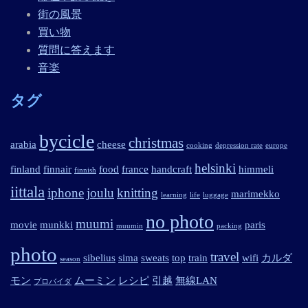
街の風景
買い物
質問に答えます
音楽
タグ
bycicle
christmas
arabia
cheese
cooking
depression rate
europe
helsinki
finland
finnair
food
france
handcraft
himmeli
finnish
iittala
iphone
joulu
knitting
marimekko
learning
life
luggage
no photo
muumi
movie
munkki
paris
muumin
packing
photo
travel
sibelius
sima
sweats
top
train
wifi
カルダ
season
モン
ムーミン
レシピ
引越
無線LAN
プロバイダ