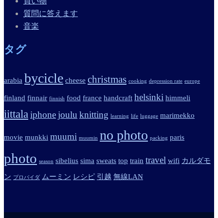
買い物
質問に答えます
音楽
タグ
bycicle
christmas
arabia
cheese
cooking
depression rate
europe
helsinki
finland
finnair
food
france
handcraft
himmeli
finnish
iittala
iphone
joulu
knitting
marimekko
learning
life
luggage
no photo
muumi
movie
munkki
paris
muumin
packing
photo
travel
sibelius
sima
sweats
top
train
wifi
カルダモ
season
ン
ムーミン
レシピ
引越
無線LAN
プロバイダ