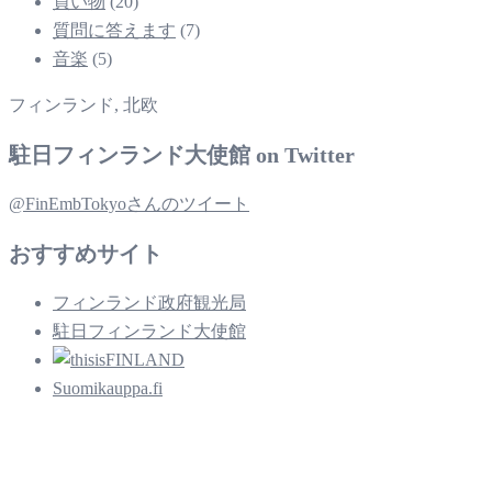
買い物
(20)
質問に答えます
(7)
音楽
(5)
フィンランド, 北欧
駐日フィンランド大使館 on Twitter
@FinEmbTokyoさんのツイート
おすすめサイト
フィンランド政府観光局
駐日フィンランド大使館
Suomikauppa.fi