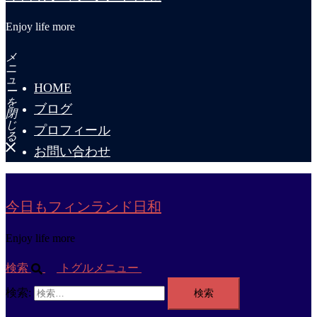
Enjoy life more
メ
ニ
ュ
HOME
ー
を
ブログ
閉
じ
プロフィール
る
お問い合わせ
今日もフィンランド日和
Enjoy life more
検索
トグルメニュー
検索: