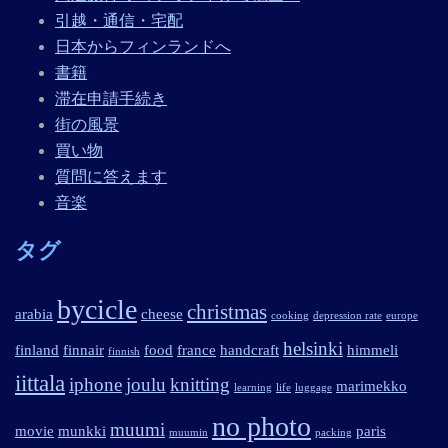
引越・通信・宅配
日本からフィンランドへ
書籍
滞在申請手続き
街の風景
買い物
質問に答えます
音楽
タグ
bycicle
christmas
arabia
cheese
cooking
depression rate
europe
helsinki
finland
finnair
food
france
handcraft
himmeli
finnish
iittala
iphone
joulu
knitting
marimekko
learning
life
luggage
no photo
muumi
movie
munkki
paris
muumin
packing