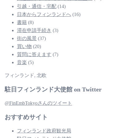
引越・通信・宅配
(14)
日本からフィンランドへ
(16)
書籍
(8)
滞在申請手続き
(3)
街の風景
(37)
買い物
(20)
質問に答えます
(7)
音楽
(5)
フィンランド, 北欧
駐日フィンランド大使館 on Twitter
@FinEmbTokyoさんのツイート
おすすめサイト
フィンランド政府観光局