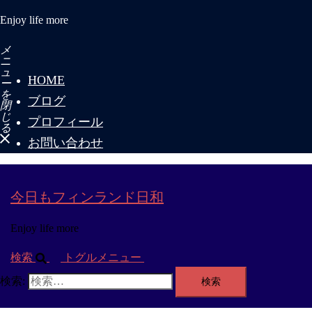
Enjoy life more
メ
ニ
ュ
HOME
ー
を
ブログ
閉
じ
プロフィール
る
お問い合わせ
今日もフィンランド日和
Enjoy life more
検索
トグルメニュー
検索: