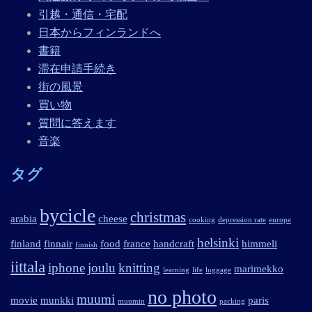
引越・通信・宅配
日本からフィンランドへ
書籍
滞在申請手続き
街の風景
買い物
質問に答えます
音楽
タグ
bycicle
christmas
arabia
cheese
cooking
depression rate
europe
helsinki
finland
finnair
food
france
handcraft
himmeli
finnish
iittala
iphone
joulu
knitting
marimekko
learning
life
luggage
no photo
muumi
movie
munkki
paris
muumin
packing