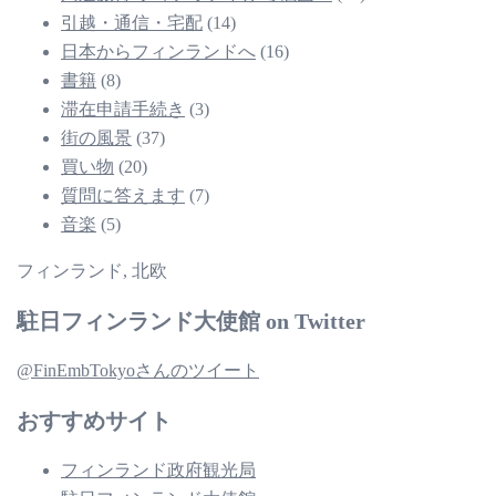
引越・通信・宅配
(14)
日本からフィンランドへ
(16)
書籍
(8)
滞在申請手続き
(3)
街の風景
(37)
買い物
(20)
質問に答えます
(7)
音楽
(5)
フィンランド, 北欧
駐日フィンランド大使館 on Twitter
@FinEmbTokyoさんのツイート
おすすめサイト
フィンランド政府観光局