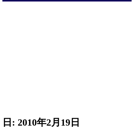
日:
2010年2月19日