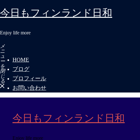
今日もフィンランド日和
Enjoy life more
メ
ニ
ュ
HOME
ー
を
ブログ
閉
じ
プロフィール
る
お問い合わせ
今日もフィンランド日和
Enjoy life more