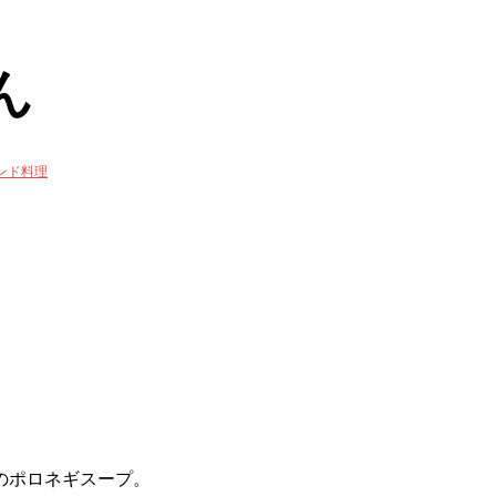
ん
ンド料理
のポロネギスープ。