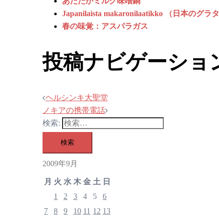
あたたかミルク味噌鍋
Japanilaista makaronilaatikko （日本のグ
春の味覚：アスパラガス
投稿ナビゲーショ
ヘルシンキ大聖堂
ノキアの携帯電話
検索:
2009年9月
月
火
水
木
金
土
日
1
2
3
4
5
6
7
8
9
10
11
12
13