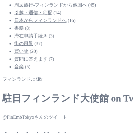
周辺旅行-フィンランドから他国へ
(45)
引越・通信・宅配
(14)
日本からフィンランドへ
(16)
書籍
(8)
滞在申請手続き
(3)
街の風景
(37)
買い物
(20)
質問に答えます
(7)
音楽
(5)
フィンランド, 北欧
駐日フィンランド大使館 on Twit
@FinEmbTokyoさんのツイート