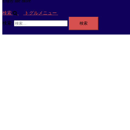
Enjoy life more
検索
トグルメニュー
検索: